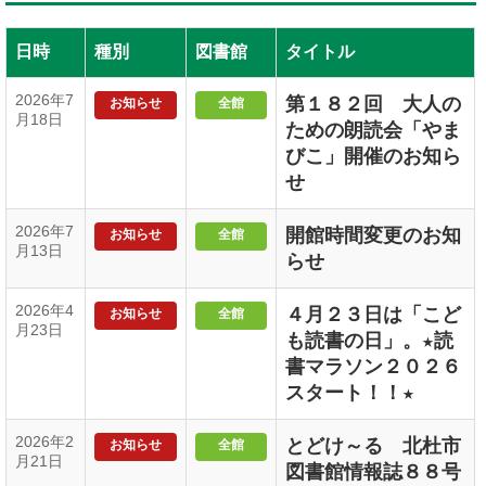
日時
種別
図書館
タイトル
2026年7
第１８２回 大人の
お知らせ
全館
月18日
ための朗読会「やま
びこ」開催のお知ら
せ
2026年7
開館時間変更のお知
お知らせ
全館
月13日
らせ
2026年4
４月２３日は「こど
お知らせ
全館
月23日
も読書の日」。★読
書マラソン２０２６
スタート！！★
2026年2
とどけ～る 北杜市
お知らせ
全館
月21日
図書館情報誌８８号